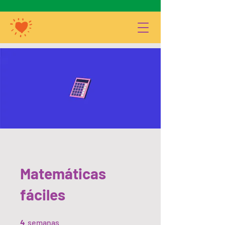
Matemáticas
fáciles
4 semanas
4
semanas