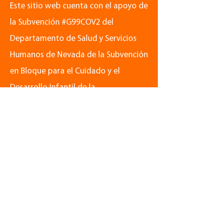
Este sitio web cuenta con el apoyo de
la Subvención #G99COV2 del
Departamento de Salud y Servicios
Humanos de Nevada de la Subvención
en Bloque para el Cuidado y el
Desarrollo Infantil de la
Administración para Niños y Familias
(ACF) - Ley Suplementaria de
Respuesta y Alivio del Coronavirus
(CRRSA). Su contenido es
responsabilidad exclusiva de los
autores y no representa
necesariamente los puntos de vista
oficiales del Departamento ni de ACF.